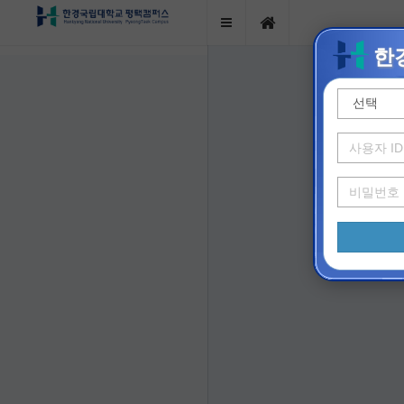
Side
Home
Menu
한